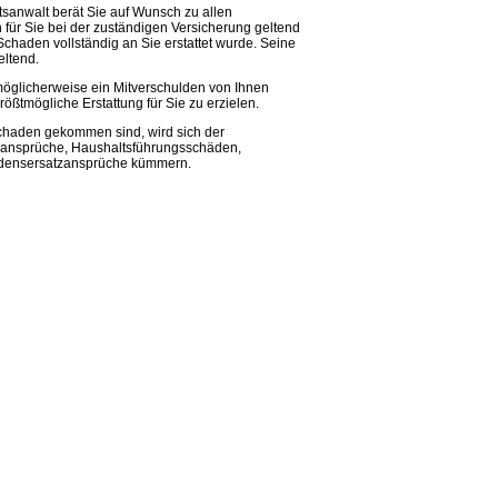
htsanwalt
berät Sie auf Wunsch zu allen
ür Sie bei der zuständigen Versicherung geltend
 Schaden vollständig an Sie erstattet wurde. Seine
eltend.
o möglicherweise ein Mitverschulden von Ihnen
rößtmögliche Erstattung für Sie zu erzielen.
 Schaden gekommen sind, wird sich der
ansprüche, Haushaltsführungsschäden,
adensersatzansprüche kümmern.